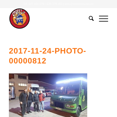
Tlf.
607 401 078
•
639 379 483
|
info@streettrucks.es
2017-11-24-PHOTO-
00000812