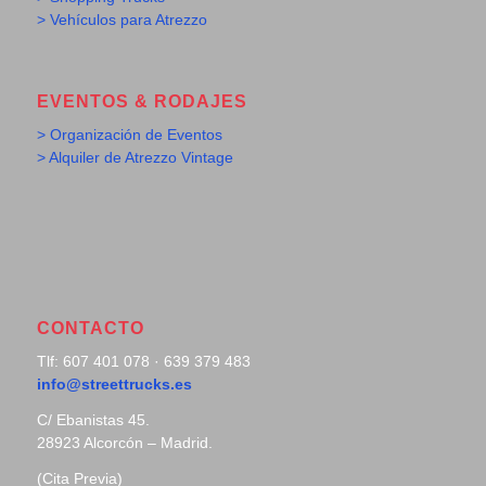
> Vehículos para Atrezzo
EVENTOS & RODAJES
> Organización de Eventos
> Alquiler de Atrezzo Vintage
CONTACTO
Tlf: 607 401 078 · 639 379 483
info@streettrucks.es
C/ Ebanistas 45.
28923 Alcorcón – Madrid.
(Cita Previa)