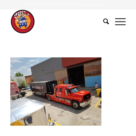
Tlf.
607 401 078
•
639 379 483
|
info@streettrucks.es