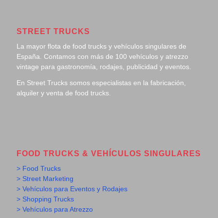
STREET TRUCKS
La mayor flota de food trucks y vehículos singulares de
España. Contamos con más de 100 vehículos y atrezzo
vintage para gastronomía, rodajes, publicidad y eventos.
En Street Trucks somos especialistas en la fabricación,
alquiler y venta de food trucks.
FOOD TRUCKS & VEHÍCULOS SINGULARES
> Food Trucks
> Street Marketing
> Vehículos para Eventos y Rodajes
> Shopping Trucks
> Vehículos para Atrezzo