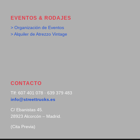
EVENTOS & RODAJES
> Organización de Eventos
> Alquiler de Atrezzo Vintage
CONTACTO
Tlf: 607 401 078 · 639 379 483
info@streettrucks.es
C/ Ebanistas 45.
28923 Alcorcón – Madrid.
(Cita Previa)