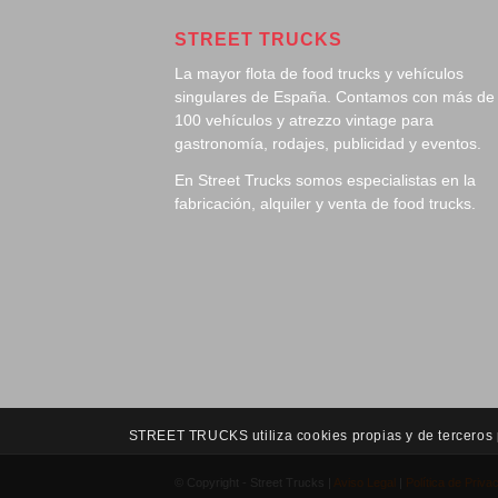
STREET TRUCKS
La mayor flota de food trucks y vehículos
singulares de España. Contamos con más de
100 vehículos y atrezzo vintage para
gastronomía, rodajes, publicidad y eventos.
En Street Trucks somos especialistas en la
fabricación, alquiler y venta de food trucks.
STREET TRUCKS utiliza cookies propias y de terceros pa
© Copyright - Street Trucks |
Aviso Legal
|
Política de Priva