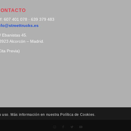
CONTACTO
lf: 607 401 078 · 639 379 483
nfo@streettrucks.es
/ Ebanistas 45.
8923 Alcorcón – Madrid.
Cita Previa)
u uso. Más información en nuestra Política de Cookies.