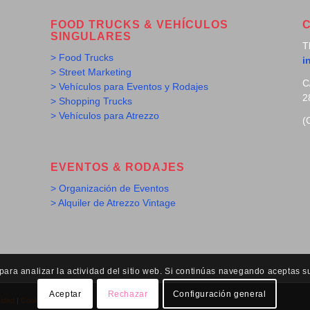
FOOD TRUCKS & VEHÍCULOS
SINGULARES
T
> Food Trucks
i
> Street Marketing
C
> Vehículos para Eventos y Rodajes
2
> Shopping Trucks
> Vehículos para Atrezzo
(
EVENTOS & RODAJES
> Organización de Eventos
> Alquiler de Atrezzo Vintage
ra analizar la actividad del sitio web. Si continúas navegando aceptas s
Aceptar
Rechazar
Configuración general
cidad
|
Cookies