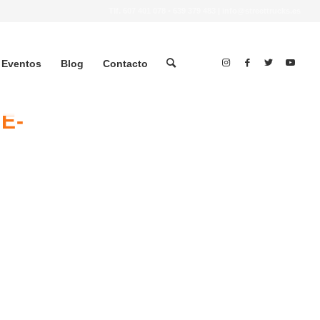
Tlf.
607 401 078
•
639 379 483
|
info@streettrucks.es
Eventos
Blog
Contacto
E-