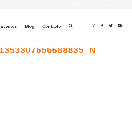
Tlf.
607 401 078
•
639 379 483
|
info@streettrucks.es
Eventos
Blog
Contacto
11353307656688835_N