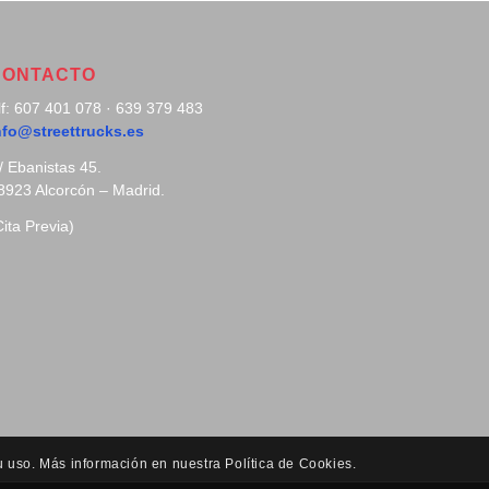
CONTACTO
lf: 607 401 078 · 639 379 483
nfo@streettrucks.es
/ Ebanistas 45.
8923 Alcorcón – Madrid.
Cita Previa)
u uso. Más información en nuestra Política de Cookies.