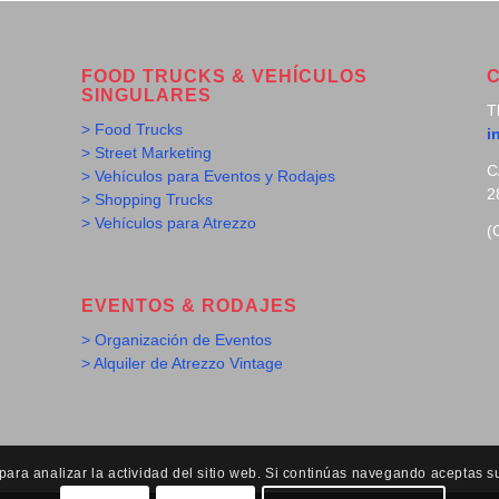
FOOD TRUCKS & VEHÍCULOS
SINGULARES
T
> Food Trucks
i
> Street Marketing
C
> Vehículos para Eventos y Rodajes
2
> Shopping Trucks
> Vehículos para Atrezzo
(
EVENTOS & RODAJES
> Organización de Eventos
> Alquiler de Atrezzo Vintage
ra analizar la actividad del sitio web. Si continúas navegando aceptas s