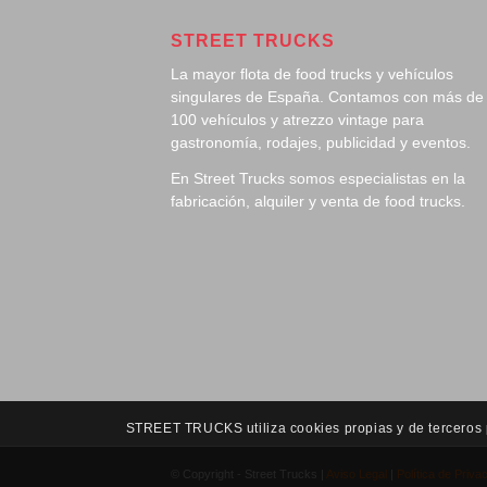
STREET TRUCKS
La mayor flota de food trucks y vehículos
singulares de España. Contamos con más de
100 vehículos y atrezzo vintage para
gastronomía, rodajes, publicidad y eventos.
En Street Trucks somos especialistas en la
fabricación, alquiler y venta de food trucks.
STREET TRUCKS utiliza cookies propias y de terceros pa
© Copyright - Street Trucks |
Aviso Legal
|
Política de Priva