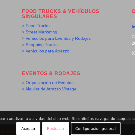
FOOD TRUCKS & VEHÍCULOS
SINGULARES
T
> Food Trucks
i
> Street Marketing
C
> Vehículos para Eventos y Rodajes
2
> Shopping Trucks
> Vehículos para Atrezzo
(
EVENTOS & RODAJES
> Organización de Eventos
> Alquiler de Atrezzo Vintage
ra analizar la actividad del sitio web. Si continúas navegando aceptas s
Aceptar
Rechazar
Configuración general
cidad
|
Cookies