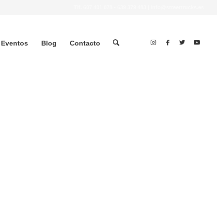
Tlf.
607 401 078
•
639 379 483
|
info@streettrucks.es
Eventos
Blog
Contacto