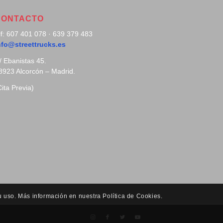
CONTACTO
lf: 607 401 078 · 639 379 483
nfo@streettrucks.es
/ Ebanistas 45.
8923 Alcorcón – Madrid.
Cita Previa)
u uso. Más información en nuestra Política de Cookies.