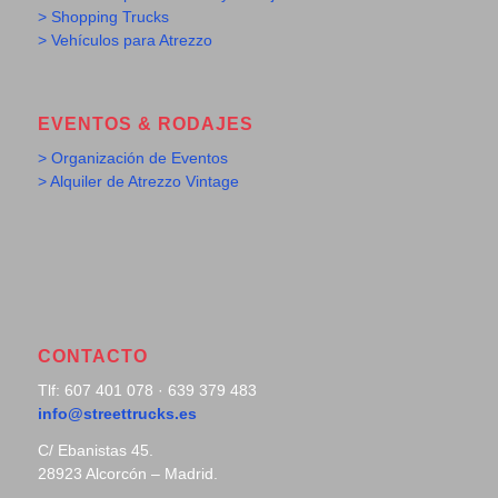
> Shopping Trucks
> Vehículos para Atrezzo
EVENTOS & RODAJES
> Organización de Eventos
> Alquiler de Atrezzo Vintage
CONTACTO
Tlf: 607 401 078 · 639 379 483
info@streettrucks.es
C/ Ebanistas 45.
28923 Alcorcón – Madrid.