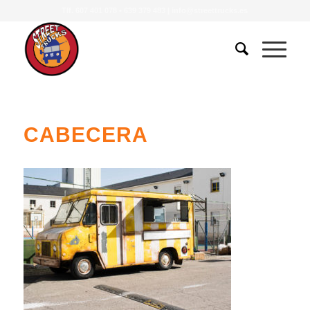
Tlf.
607 401 078
•
639 379 483
|
info@streettrucks.es
CABECERA