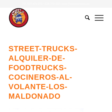
Tlf.
607 401 078
•
639 379 483
|
info@streettrucks.es
STREET-TRUCKS-
ALQUILER-DE-
FOODTRUCKS-
COCINEROS-AL-
VOLANTE-LOS-
MALDONADO