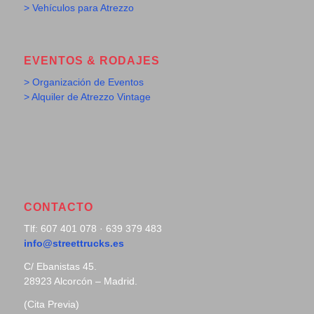
> Vehículos para Atrezzo
EVENTOS & RODAJES
> Organización de Eventos
> Alquiler de Atrezzo Vintage
CONTACTO
Tlf: 607 401 078 · 639 379 483
info@streettrucks.es
C/ Ebanistas 45.
28923 Alcorcón – Madrid.
(Cita Previa)