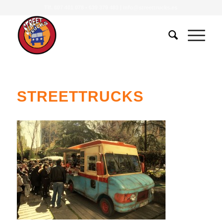
Tlf.
607 401 078
•
639 379 483
|
info@streettrucks.es
STREETTRUCKS