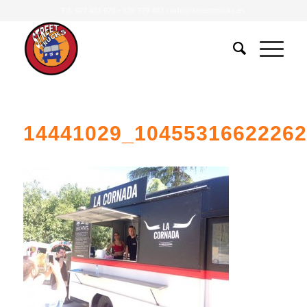
Tlf.
607 401 078
•
639 379 483
|
info@streettrucks.es
14441029_1045531662226