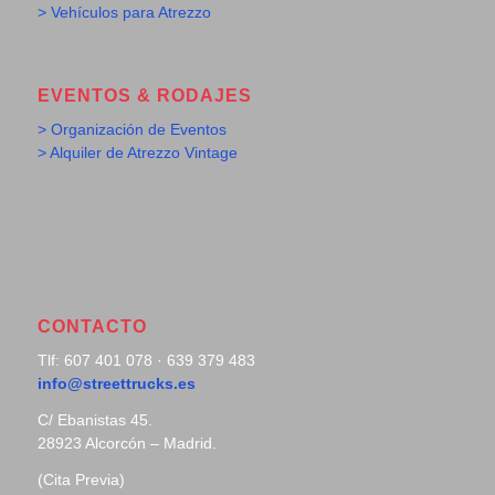
> Vehículos para Atrezzo
EVENTOS & RODAJES
> Organización de Eventos
> Alquiler de Atrezzo Vintage
CONTACTO
Tlf: 607 401 078 · 639 379 483
info@streettrucks.es
C/ Ebanistas 45.
28923 Alcorcón – Madrid.
(Cita Previa)