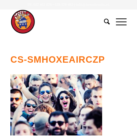
Tlf.
607 401 078
•
639 379 483
|
info@streettrucks.es
CS-SMHOXEAIRCZP