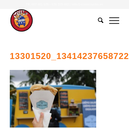
Tlf.
607 401 078
•
639 379 483
|
info@streettrucks.es
13301520_1341423765872