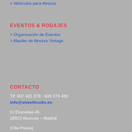
> Vehículos para Atrezzo
EVENTOS & RODAJES
> Organización de Eventos
> Alquiler de Atrezzo Vintage
CONTACTO
Tlf: 607 401 078 · 639 379 483
info@streettrucks.es
C/ Ebanistas 45.
28923 Alcorcón – Madrid.
(Cita Previa)