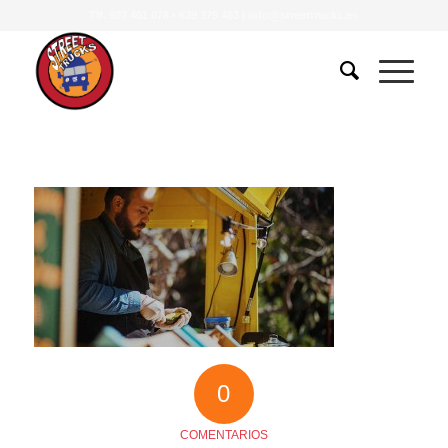
Tlf.
607 401 078
•
639 379 483
|
info@streettrucks.es
0
COMENTARIOS