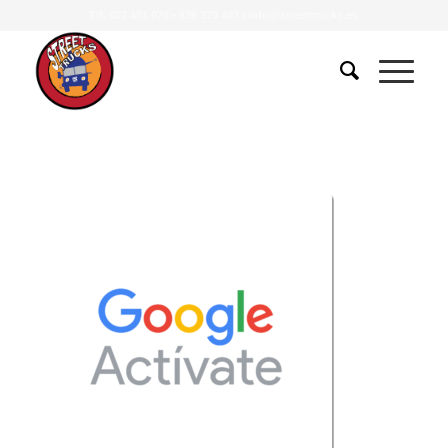
Tlf.
607 401 078
•
639 379 483
|
info@streettrucks.es