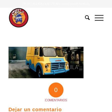
Tlf.
607 401 078
•
639 379 483
|
info@streettrucks.es
0
COMENTARIOS
Dejar un comentario