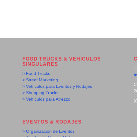
FOOD TRUCKS & VEHÍCULOS
SINGULARES
T
> Food Trucks
i
> Street Marketing
C
> Vehículos para Eventos y Rodajes
2
> Shopping Trucks
> Vehículos para Atrezzo
(
EVENTOS & RODAJES
> Organización de Eventos