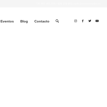
Tlf.
607 401 078
•
639 379 483
|
info@streettrucks.es
Eventos
Blog
Contacto