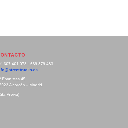
CONTACTO
lf: 607 401 078 · 639 379 483
nfo@streettrucks.es
/ Ebanistas 45.
8923 Alcorcón – Madrid.
Cita Previa)