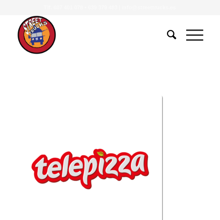
Tlf.
607 401 078
•
639 379 483
|
info@streettrucks.es