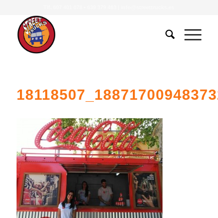
Tlf.
607 401 078
•
639 379 483
|
info@streettrucks.es
18118507_1887170094837