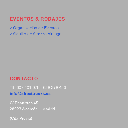
EVENTOS & RODAJES
> Organización de Eventos
> Alquiler de Atrezzo Vintage
CONTACTO
Tlf: 607 401 078 · 639 379 483
info@streettrucks.es
C/ Ebanistas 45.
28923 Alcorcón – Madrid.
(Cita Previa)