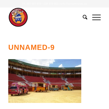
Tlf.
607 401 078
•
639 379 483
|
info@streettrucks.es
UNNAMED-9