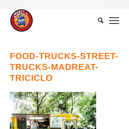
Tlf.
607 401 078
•
639 379 483
|
info@streettrucks.es
FOOD-TRUCKS-STREET-
TRUCKS-MADREAT-
TRICICLO