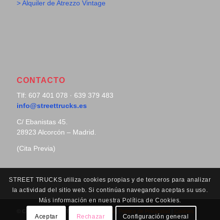
> Alquiler de Atrezzo Vintage
CONTACTO
Tlf: 607 401 078 · 639 379 483
info@streettrucks.es
C/ Ebanistas 45.
28923 Alcorcón – Madrid.
(Cita Previa)
STREET TRUCKS utiliza cookies propias y de terceros para analizar
la actividad del sitio web. Si continúas navegando aceptas su uso.
Más información en nuestra Política de Cookies.
© Copyright - Street Trucks |
Aviso Legal
|
Política de Privacidad
|
Cookies
Aceptar
Rechazar
Configuración general