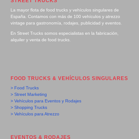
STREET TRUCKS
La mayor flota de food trucks y vehículos singulares de
España. Contamos con más de 100 vehículos y atrezzo
vintage para gastronomía, rodajes, publicidad y eventos.
En Street Trucks somos especialistas en la fabricación,
alquiler y venta de food trucks.
FOOD TRUCKS & VEHÍCULOS SINGULARES
> Food Trucks
> Street Marketing
> Vehículos para Eventos y Rodajes
> Shopping Trucks
> Vehículos para Atrezzo
EVENTOS & RODAJES