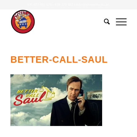
Tlf.
607 401 078
•
639 379 483
|
info@streettrucks.es
BETTER-CALL-SAUL