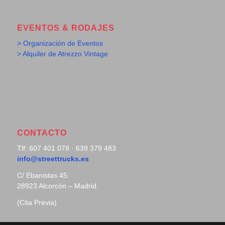
EVENTOS & RODAJES
> Organización de Eventos
> Alquiler de Atrezzo Vintage
CONTACTO
Tlf: 607 401 078 · 639 379 483
info@streettrucks.es
C/ Ebanistas 45.
28923 Alcorcón – Madrid.
(Cita Previa)