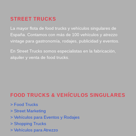
STREET TRUCKS
La mayor flota de food trucks y vehículos singulares de
España. Contamos con más de 100 vehículos y atrezzo
vintage para gastronomía, rodajes, publicidad y eventos.
En Street Trucks somos especialistas en la fabricación,
alquiler y venta de food trucks.
FOOD TRUCKS & VEHÍCULOS SINGULARES
> Food Trucks
> Street Marketing
> Vehículos para Eventos y Rodajes
> Shopping Trucks
> Vehículos para Atrezzo