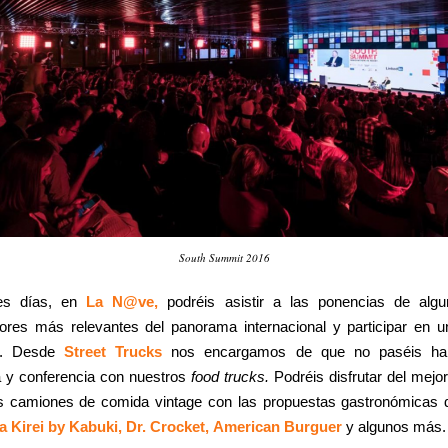
South Summit 2016
res días, en
La N@ve,
podréis asistir a las ponencias de alg
res más relevantes del panorama internacional y participar en un
es. Desde
Street Trucks
nos encargamos de que no paséis ha
a y conferencia con nuestros
food trucks.
Podréis disfrutar del mejo
s camiones de comida vintage con las propuestas gastronómicas
a Kirei by Kabuki,
Dr. Crocket,
American Burguer
y algunos más.