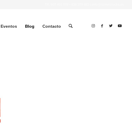
Tlf.
607 401 078
•
639 379 483
|
info@streettrucks.es
Eventos
Blog
Contacto