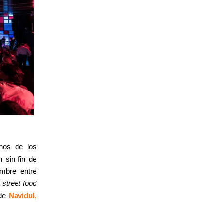
unos de los
 sin fin de
mbre entre
r
street food
 de
Navidul,