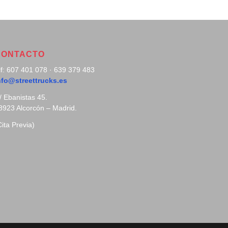
CONTACTO
lf: 607 401 078 · 639 379 483
nfo@streettrucks.es
/ Ebanistas 45.
8923 Alcorcón – Madrid.
Cita Previa)