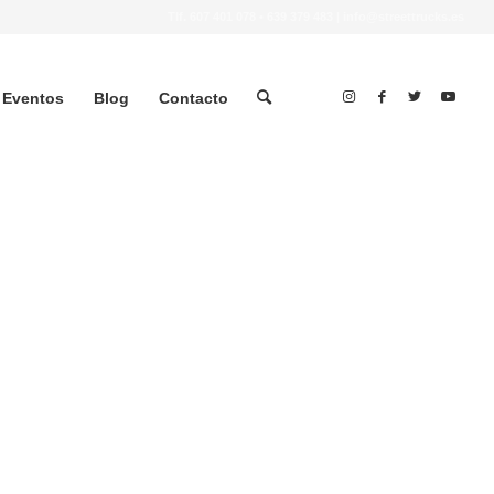
Tlf.
607 401 078
•
639 379 483
|
info@streettrucks.es
Eventos
Blog
Contacto