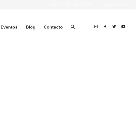
Tlf.
607 401 078
•
639 379 483
|
info@streettrucks.es
Eventos
Blog
Contacto