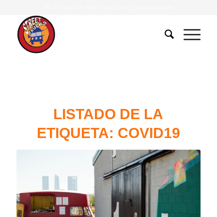
Tlf.
607 401 078
•
639 379 483
|
info@streettrucks.es
LISTADO DE LA
ETIQUETA:
COVID19