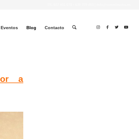
Tlf.
607 401 078
•
639 379 483
|
info@streettrucks.es
Eventos
Blog
Contacto
or a