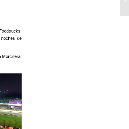
 Foodtrucks,
s noches de
 Morcillera,