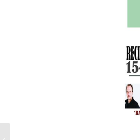
I Encuentro de Food
Trucks Sabor a Málaga