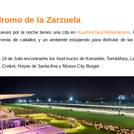
romo de la Zarzuela
jueves por la noche tienes una cita en
#‎
LasNochesDelHipódromo‬
.
rreras de caballos y un ambiente estupendo para disfrutar de la
 14 de Julio encontraréis los food trucks de Kometelo, Tom&Mary, La
r. Croket, Hoyas de Santa Ana y Moose City Burger.