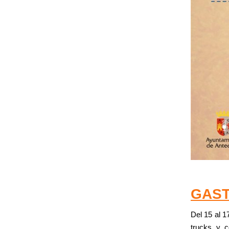
GAS
Del 15 al 1
trucks y 