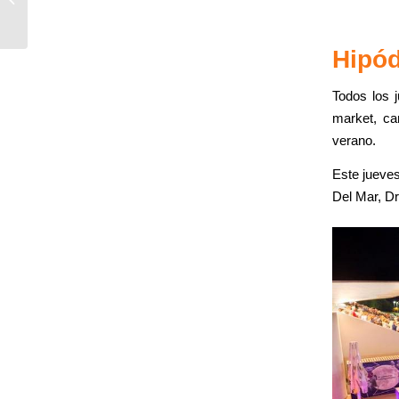
en Antequera
Hipód
Todos los 
market, ca
verano.
Este jueves
Del Mar, D