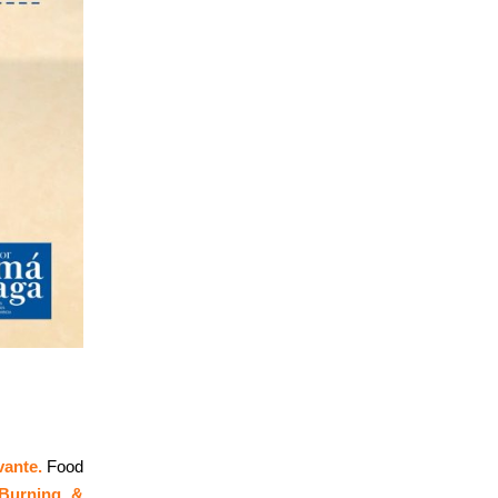
vante.
Food
Burning &