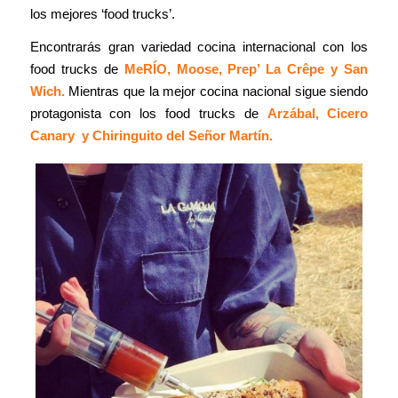
los mejores ‘food trucks’.
Encontrarás gran variedad cocina internacional con los
food trucks de
MeRÍO,
Moose, Prep’ La Crêpe y San
Wich.
Mientras que la mejor cocina nacional sigue siendo
protagonista con los food trucks de
Arzábal
,
Cicero
Canary
y
Chiringuito del Señor Martín.